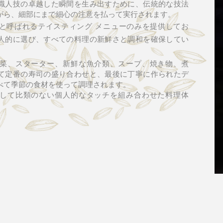
職人技の卓越した瞬間を生み出すために、伝統的な技法
がら、細部にまで細心の注意を払って実行されます。
と呼ばれるテイスティング メニューのみを提供してお
人的に選び、すべての料理の新鮮さと調和を確保してい
菜、スターター、新鮮な魚介類、スープ、焼き物、煮
て定番の寿司の盛り合わせと、最後に丁寧に作られたデ
べて季節の食材を使って調理されます。
して比類のない個人的なタッチを組み合わせた料理体