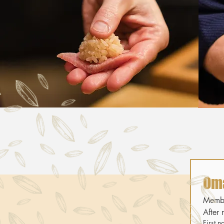
Om
Member
After 
First 