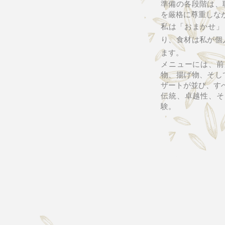
準備の各段階は、
を厳格に尊重しな
私は「おまかせ」
り、食材は私が個
ます。
メニューには、前
物、揚げ物、そし
ザートが並び、す
伝統、卓越性、そ
験。