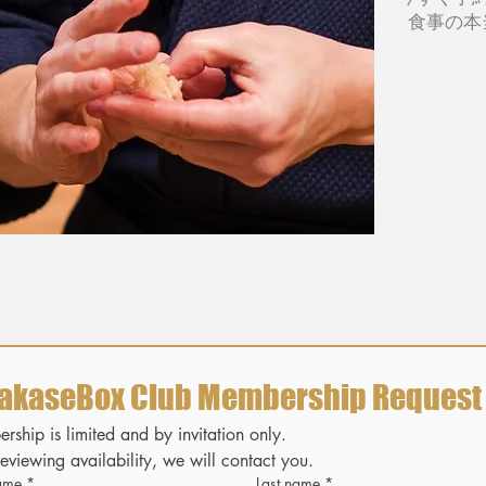
食事の本
akaseBox Club Membership Request
ship is limited and by invitation only.
reviewing availability, we will contact you.
name
*
Last name
*