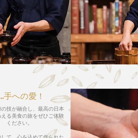
...手への愛！
練の技が融合し、最高の日本
わえる美食の旅をぜひご体験
ください。
約して、心を込めて作られた