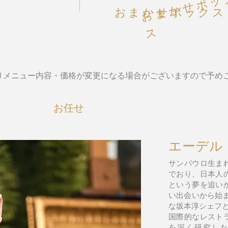
おまかせボックス
ス
りメニュー内容・価格が変更になる場合がございますので予め
お任せ
エーデル
サンパウロ生ま
でおり、日本人
という夢を追い
い出会いから始ま
な坂本淳シェフ
国際的なレスト
を深く研究した後