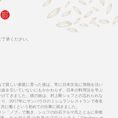
お
ま
か
せ
ボ
ッ
ク
ご了承ください。
れで貧しい家庭に育った彼は、常に日本文化に情熱を注い
の血を引いていないにもかかわらず、日本の料理法を学ぶ
かけてきました。彼の旅は、村上剛シェフとの忘れられな
り、2017年にサンパウロのミシュランレストランで有名
と共に働くという初めての仕事に就きました。
ラン「ノブ」で働き、シェフの白石テルマ氏とともに和食
、エーデル氏は自身のプロジェクト「Omakase at