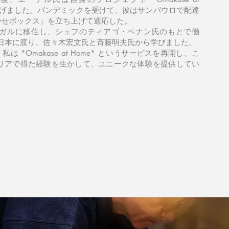
上げました。パンデミックを受けて、彼はサンパウロで配達
かせボックス」を立ち上げて適応した。
ルトガルに移住し、シェフのティアゴ・ペナン氏のもとで働
は日本に渡り、佐々木宏文氏と斉藤明夫氏から学びました。
は *Omakase at Home* というサービスを再開し、こ
ャリアで得た経験を生かして、ユニークな体験を提供してい