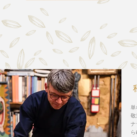
単
敬
ナ
ら