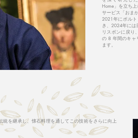
Home」を立ち
サービス「おま
2021年にポ
き、2024年に
リスボンに戻り、私
の 8 年間のキ
ます。
伝統を継承し、懐石料理を通してこの技術をさらに向上