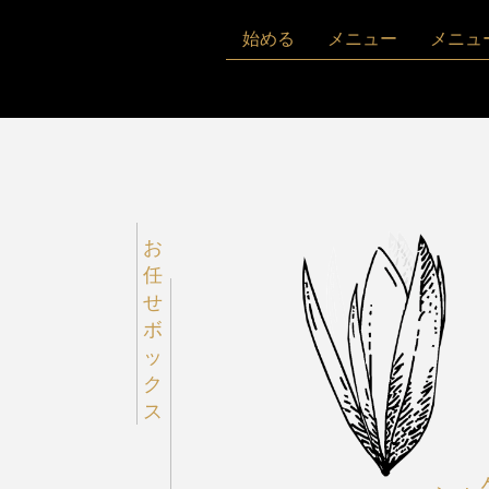
始める
メニュー
メニュ
お
任
せ
ボ
ッ
ク
ス